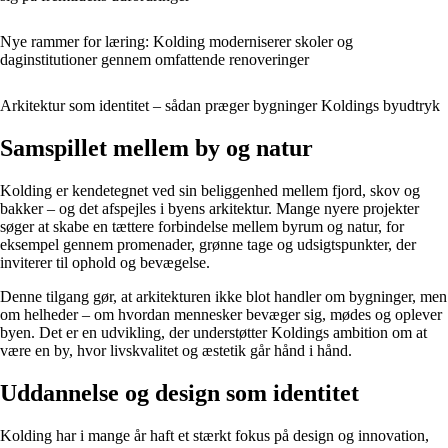
Nye rammer for læring: Kolding moderniserer skoler og
daginstitutioner gennem omfattende renoveringer
Arkitektur som identitet – sådan præger bygninger Koldings byudtryk
Samspillet mellem by og natur
Kolding er kendetegnet ved sin beliggenhed mellem fjord, skov og
bakker – og det afspejles i byens arkitektur. Mange nyere projekter
søger at skabe en tættere forbindelse mellem byrum og natur, for
eksempel gennem promenader, grønne tage og udsigtspunkter, der
inviterer til ophold og bevægelse.
Denne tilgang gør, at arkitekturen ikke blot handler om bygninger, men
om helheder – om hvordan mennesker bevæger sig, mødes og oplever
byen. Det er en udvikling, der understøtter Koldings ambition om at
være en by, hvor livskvalitet og æstetik går hånd i hånd.
Uddannelse og design som identitet
Kolding har i mange år haft et stærkt fokus på design og innovation,