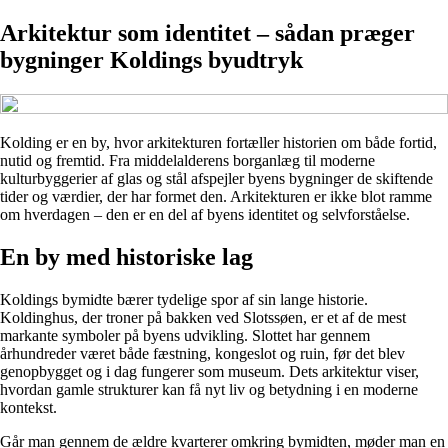
Arkitektur som identitet – sådan præger
bygninger Koldings byudtryk
Kolding er en by, hvor arkitekturen fortæller historien om både fortid,
nutid og fremtid. Fra middelalderens borganlæg til moderne
kulturbyggerier af glas og stål afspejler byens bygninger de skiftende
tider og værdier, der har formet den. Arkitekturen er ikke blot ramme
om hverdagen – den er en del af byens identitet og selvforståelse.
En by med historiske lag
Koldings bymidte bærer tydelige spor af sin lange historie.
Koldinghus, der troner på bakken ved Slotssøen, er et af de mest
markante symboler på byens udvikling. Slottet har gennem
århundreder været både fæstning, kongeslot og ruin, før det blev
genopbygget og i dag fungerer som museum. Dets arkitektur viser,
hvordan gamle strukturer kan få nyt liv og betydning i en moderne
kontekst.
Går man gennem de ældre kvarterer omkring bymidten, møder man en