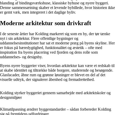
blanding af bindingsværkshuse, klassiske byhuse og nyere byggeri.
Denne sammensætning skaber et levende bybillede, hvor historien ikke
er gemt væk, men integreret i det daglige byliv.
Moderne arkitektur som drivkraft
I de seneste årtier har Kolding markeret sig som en by, der tør tænke
nyt i sin arkitektur. Flere offentlige bygninger og
uddannelsesinstitutioner har sat et moderne præg på byens skyline. Her
er fokus på bæredygtighed, funktionalitet og æstetik – ofte med
inspiration fra byens placering ved fjorden og dens rolle som
uddannelses- og designby.
Byens nyere byggerier viser, hvordan arkitektur kan være et redskab til
at skabe identitet og tiltrække både borgere, studerende og besøgende.
Glasfacader, åbne rum og grønne løsninger er blevet en del af det
visuelle udtryk, der signalerer åbenhed og fremadrettethed.
Kolding styrker byggeriet gennem samarbejde med arkitektskoler og
designmiljøer
Klimatilpasning ændrer byggestandarder – sådan forbereder Kolding
sig på fremtidens udfordringer