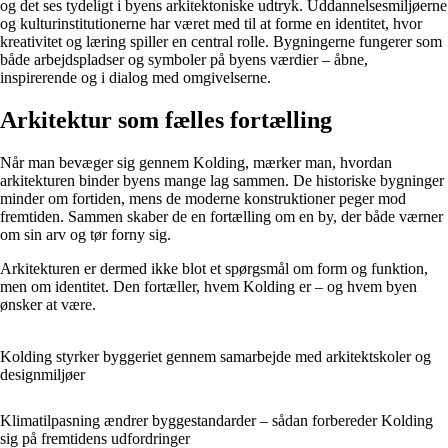
og det ses tydeligt i byens arkitektoniske udtryk. Uddannelsesmiljøerne
og kulturinstitutionerne har været med til at forme en identitet, hvor
kreativitet og læring spiller en central rolle. Bygningerne fungerer som
både arbejdspladser og symboler på byens værdier – åbne,
inspirerende og i dialog med omgivelserne.
Arkitektur som fælles fortælling
Når man bevæger sig gennem Kolding, mærker man, hvordan
arkitekturen binder byens mange lag sammen. De historiske bygninger
minder om fortiden, mens de moderne konstruktioner peger mod
fremtiden. Sammen skaber de en fortælling om en by, der både værner
om sin arv og tør forny sig.
Arkitekturen er dermed ikke blot et spørgsmål om form og funktion,
men om identitet. Den fortæller, hvem Kolding er – og hvem byen
ønsker at være.
Kolding styrker byggeriet gennem samarbejde med arkitektskoler og
designmiljøer
Klimatilpasning ændrer byggestandarder – sådan forbereder Kolding
sig på fremtidens udfordringer