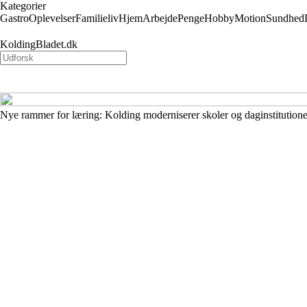
Kategorier
Gastro
Oplevelser
Familieliv
Hjem
Arbejde
Penge
Hobby
Motion
Sundhed
KoldingBladet.dk
Nye rammer for læring: Kolding moderniserer skoler og daginstitutio