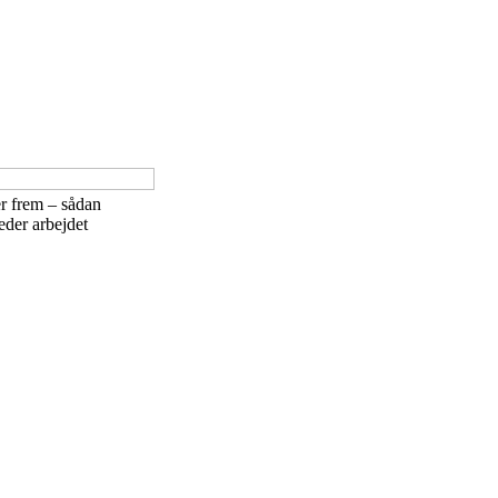
er frem – sådan
der arbejdet